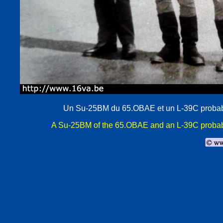
Un Su-25BM du 65.OBAE et un L-39C probab
A Su-25BM of the 65.OBAE and an L-39C probably