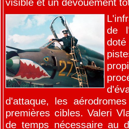
visible et un dévouement tot
L'inf
de l
dot
pis
pro
proc
d'é
d'attaque, les aérodromes
premières cibles. Valeri Vl
de temps nécessaire au d