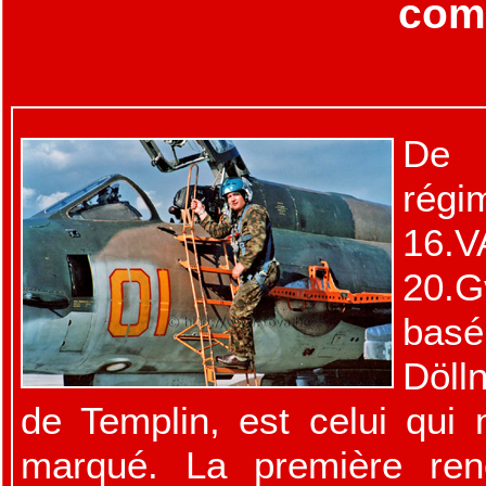
com
De 
régi
16
20.G
bas
Döll
de Templin, est celui qui 
marqué. La première ren