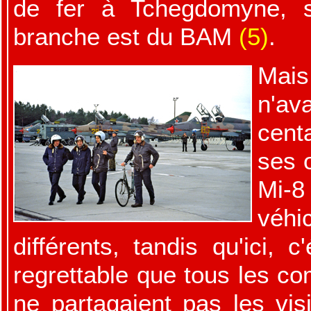
de fer à Tchegdomyne, s
branche est du BAM
(5)
.
Mais
n'a
cent
ses o
Mi-8
véh
différents, tandis qu'ici, 
regrettable que tous les c
ne partagaient pas les vis