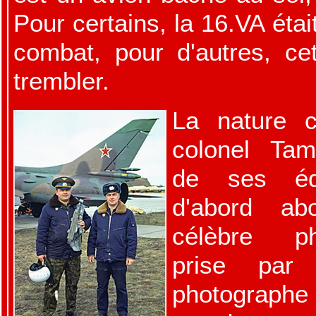
Pour certains, la 16.VA éta
combat, pour d'autres, ce
trembler.
La nature c
colonel Tam
de ses éq
d'abord ab
célèbre ph
prise par
photographe 