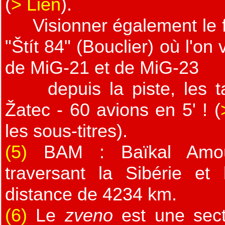
(
> Lien
).
Visionner également le fi
"Štít 84" (Bouclier) où l'on
de MiG-21 et de MiG-23
depuis la piste, les ta
Žatec - 60 avions en 5' ! (
les sous-titres).
(5)
BAM : Baïkal Amour 
traversant la Sibérie et
distance de 4234 km.
(6)
Le
zveno
est une sect