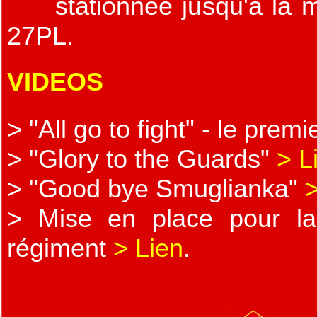
stationnée jusqu'à la m
27PL.
VIDEOS
> "All go to fight" - le premi
> "Glory to the Guards"
> L
> "Good bye Smuglianka"
>
> Mise en place pour l
régiment
> Lien
.