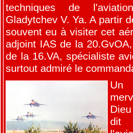
techniques de l'aviatio
Gladytchev V. Ya. A partir de
souvent eu à visiter cet aé
adjoint IAS de la 20.GvOA, 
de la 16.VA, spécialiste a
surtout admiré le commanda
Un
merv
Dieu
di