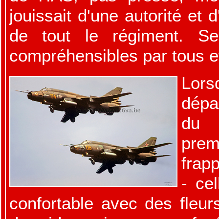
jouissait d'une autorité et 
de tout le régiment. Ses
compréhensibles par tous e
Lors
dépa
du 
prem
frap
- ce
confortable avec des fleur