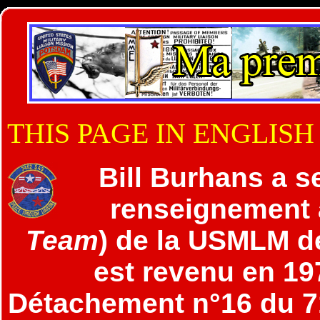
THIS PAGE IN ENGLISH
Bill Burhans a s
renseignement a
Team
) de la USMLM de 
est revenu en 1
Détachement n°16 du 7