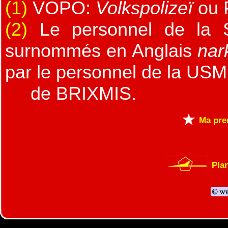
(1)
VOPO:
Volkspolizeï
ou P
(2)
Le personnel de la St
surnommés en Anglais
nar
par le personnel de la US
de BRIXMIS.
Ma pre
Plan