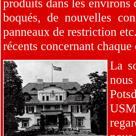
produits dans les environs
boqués, de nouvelles con
panneaux de restriction etc
récents concernant chaque o
La so
nous
Potsd
USML
rega