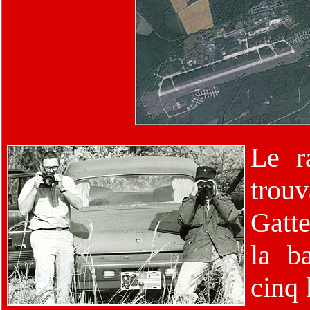
Le r
trou
Gatte
la b
cinq 