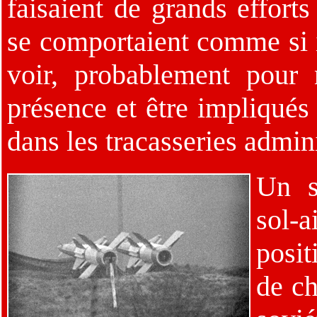
faisaient de grands effort
se comportaient comme si i
voir, probablement pour 
présence et être impliqués
dans les tracasseries admini
Un s
sol-
posi
de c