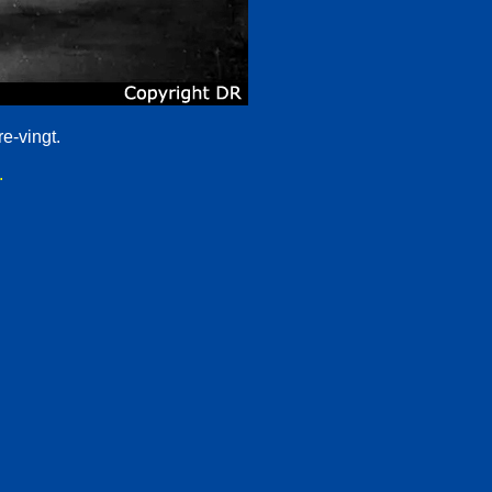
re-vingt.
.