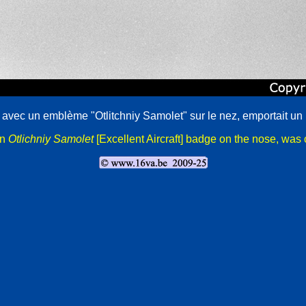
A avec un emblème "Otlitchniy Samolet" sur le nez, emportait un 
an
Otlichniy Samolet
[Excellent Aircraft] badge on the nose, was c