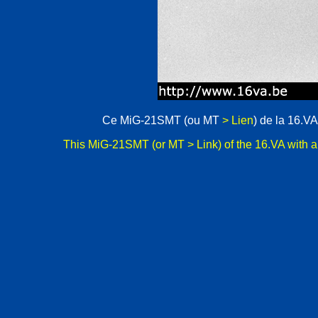
Ce MiG-21SMT (ou MT
> Lien
) de la 16.V
This MiG-21SMT (or MT
> Link
) of the 16.VA with 