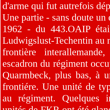
d'arme qui fut autrefois d
Une partie - sans doute un 
1962 - du 443.OAIP était
Ludwigslust-Techentin au n
frontière interallemande
escadron du régiment occu
Quarmbeck, plus bas, à un
frontiére. Une unité de t
au régiment. Quelques in
unités de FKR ont été glan