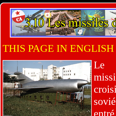
THIS PAGE IN ENGLISH
Le 
mis
crois
sovi
entr