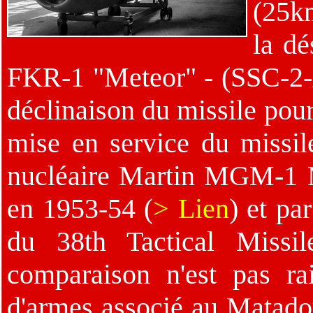
(25k
la dé
FKR-1 "Meteor" - (SSC-2-A 
déclinaison du missile pour
mise en service du missile
nucléaire Martin MGM-1 M
en 1953-54 (
> Lien
) et pa
du 38th Tactical Missi
comparaison n'est pas ra
d'armes associé au Matador 