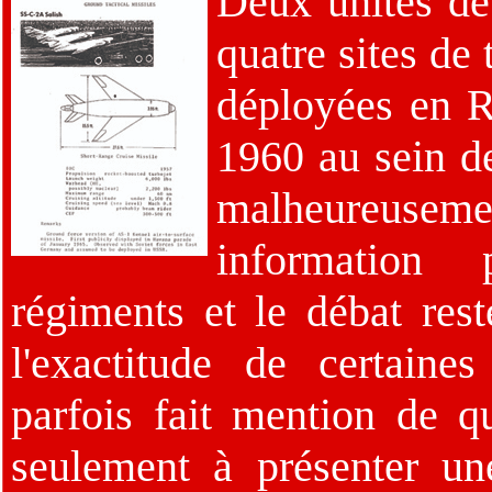
Deux unités de
quatre sites de
déployées en R
1960 au sein de
malheureu
information 
régiments et le débat rest
l'exactitude de certaines
parfois fait mention de qu
seulement à présenter u