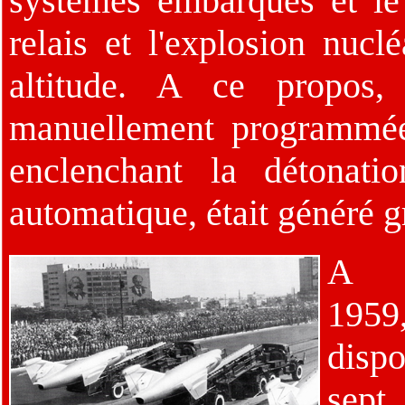
systèmes embarqués et le 
relais et l'explosion nucl
altitude. A ce propos, 
manuellement programmée
enclenchant la détonati
automatique, était généré g
A l
1959
disp
s