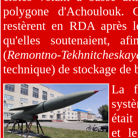
polygone d'Achoulouk. 
restèrent en RDA après l
qu'elles soutenaient, a
(
Remontno-Tekhnitcheska
technique) de stockage de 
La f
syst
étai
et l