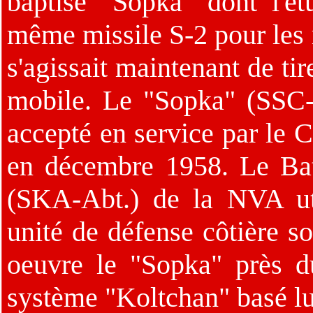
baptisé "Sopka" dont l'ét
même missile S-2 pour les 
s'agissait maintenant de ti
mobile. Le "Sopka" (SSC-2
accepté en service par le
en décembre 1958. Le Batai
(SKA-Abt.) de la NVA uti
unité de défense côtière s
oeuvre le "Sopka" près du
système "Koltchan" basé lui