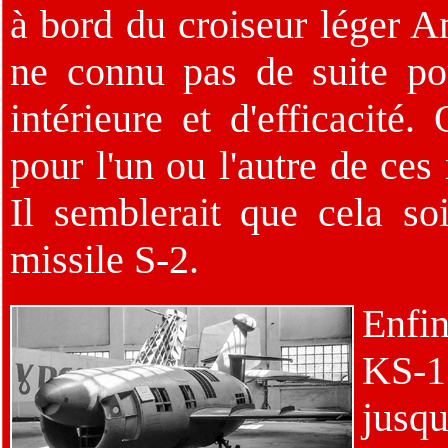
à bord du croiseur léger 
ne connu pas de suite pou
intérieure et d'efficacité
pour l'un ou l'autre de ces
Il semblerait que cela so
missile S-2.
Enfin
KS-1
jusq