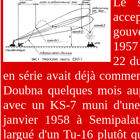
Le 
acc
gouv
1957 
22 d
en série avait déjà commen
Doubna quelques mois aupa
avec un KS-7 muni d'une t
janvier 1958 à Semipalat
largué d'un Tu-16 plutôt q