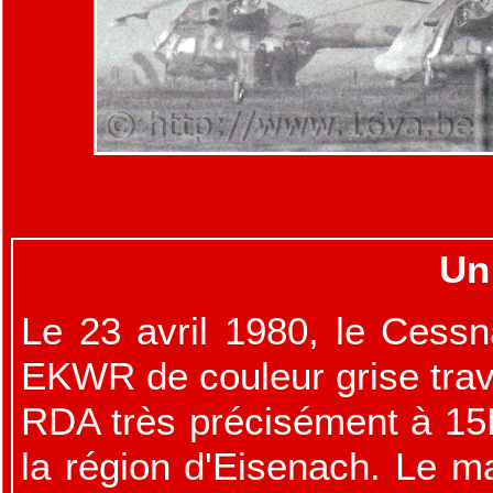
Un
Le 23 avril 1980, le Cess
EKWR de couleur grise trave
RDA très précisément à 15
la région d'Eisenach. Le ma