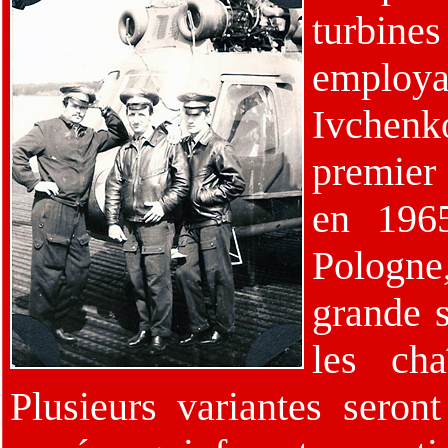
turbine
employa
Ivchen
premier
en 196
Pologne
grande s
les ch
Plusieurs variantes seron