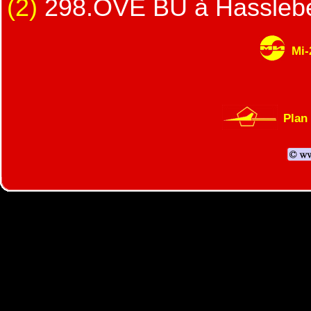
(2)
298.OVE BU à Hasslebe
Mi-
Plan 