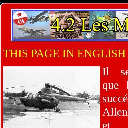
THIS PAGE IN ENGLISH
Il s
que 
succé
Alle
e