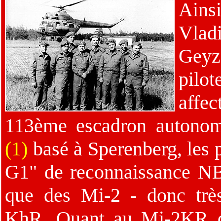
Ain
Vlad
Geyz
pilo
aff
113ème escadron autonom
(1)
basé à Sperenberg, les
G1" de reconnaissance NBC
que des Mi-2 - donc trè
KhR. Quant au Mi-2KR de