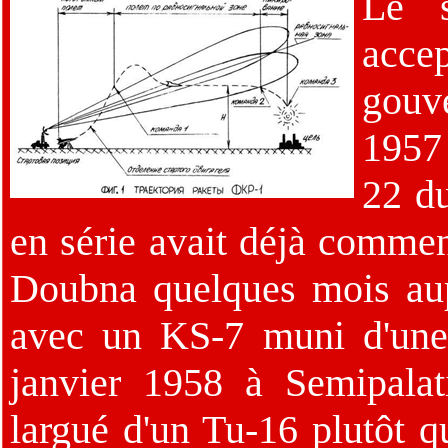
Le 
acc
gouv
1957 
22 d
en série avait déjà commen
Doubna quelques mois aupa
avec un KS-7 muni d'une t
janvier 1958 à Semipalat
largué d'un Tu-16 plutôt q