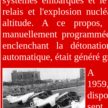
systèmes embarqués et le 
relais et l'explosion nucl
altitude. A ce propos, 
manuellement programmée
enclenchant la détonati
automatique, était généré g
A l
1959
disp
s