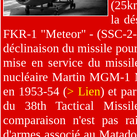
(25k
la dé
FKR-1 "Meteor" - (SSC-2-A 
déclinaison du missile pour
mise en service du missile
nucléaire Martin MGM-1 M
en 1953-54 (
> Lien
) et pa
du 38th Tactical Missi
comparaison n'est pas ra
d'armes associé au Matador 