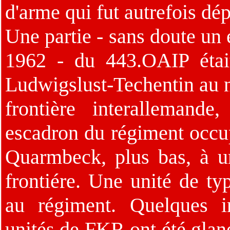
d'arme qui fut autrefois d
Une partie - sans doute un 
1962 - du 443.OAIP était
Ludwigslust-Techentin au n
frontière interallemande
escadron du régiment occu
Quarmbeck, plus bas, à un
frontiére. Une unité de t
au régiment. Quelques in
unités de FKR ont été glan