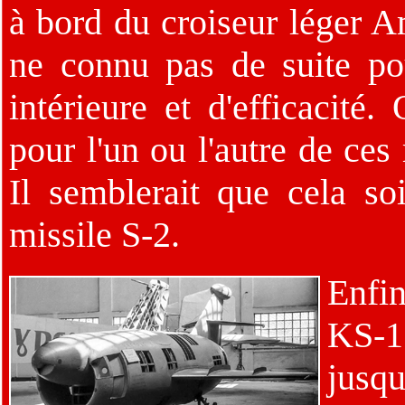
à bord du croiseur léger 
ne connu pas de suite pou
intérieure et d'efficacité
pour l'un ou l'autre de ces
Il semblerait que cela so
missile S-2.
Enfin
KS-1
jusq