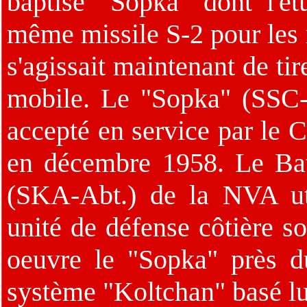
baptisé "Sopka" dont l'ét
même missile S-2 pour les 
s'agissait maintenant de ti
mobile. Le "Sopka" (SSC-2
accepté en service par le
en décembre 1958. Le Batai
(SKA-Abt.) de la NVA uti
unité de défense côtière s
oeuvre le "Sopka" près du
système "Koltchan" basé lui