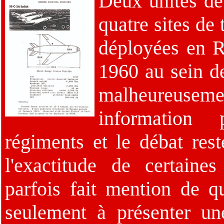
Deux unités de
quatre sites de
déployées en R
1960 au sein de
malheureu
information 
régiments et le débat rest
l'exactitude de certaines
parfois fait mention de qu
seulement à présenter u