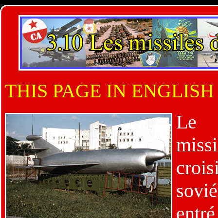
THIS PAGE IN ENGLISH
Le 
mis
crois
sovi
entr