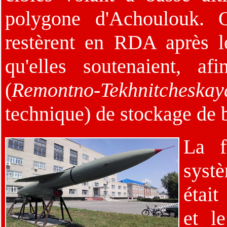
polygone d'Achoulouk. 
restèrent en RDA après l
qu'elles soutenaient, a
(
Remontno-Tekhnitcheska
technique) de stockage de 
La f
syst
étai
et l